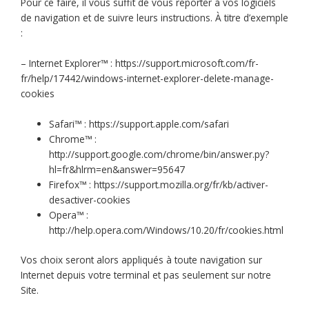
Pour ce faire, il vous suffit de vous reporter à vos logiciels
de navigation et de suivre leurs instructions. À titre d’exemple
:
– Internet Explorer™ : https://support.microsoft.com/fr-
fr/help/17442/windows-internet-explorer-delete-manage-
cookies
Safari™ : https://support.apple.com/safari
Chrome™ :
http://support.google.com/chrome/bin/answer.py?
hl=fr&hlrm=en&answer=95647
Firefox™ : https://support.mozilla.org/fr/kb/activer-
desactiver-cookies
Opera™ :
http://help.opera.com/Windows/10.20/fr/cookies.html
Vos choix seront alors appliqués à toute navigation sur
Internet depuis votre terminal et pas seulement sur notre
Site.