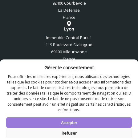
92400 Courbevoie
La Défense
France
Lyon
Immeuble Central Park 1
119 Boulevard Stalingrad
69100 Villeurbanne
France
Gérer le consentement
Londres
Pour offrir les meilleures expériences, nous utilisons des technologies
Elit-Technologies London
telles que les cookies pour stocker et/ou accéder aux informations des
923 Finchley Road
appareils. Le fait de consentir à ces technologies nous permettra de
traiter des données telles que le comportement de navigation ou les ID
London NW11 7PE
uniques sur ce site. Le fait de ne pas consentir ou de retirer son
United Kingdom
consentement peut avoir un effet négatif sur certaines caractéristiques
et fonctions.
Accepter
Elit-Technologies
© 2025 – Design & SEO
iOnweb
Refuser