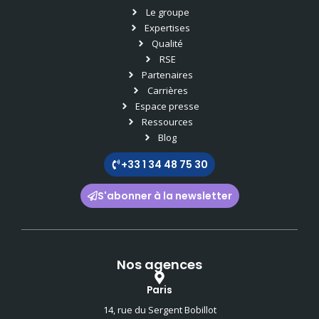
e
i
b
a
Le groupe
d
t
o
g
i
t
o
r
Expertises
n
e
k
a
Qualité
-
r
-
m
RSE
i
f
Partenaires
n
Carrières
Espace presse
Ressources
Blog
+33 1 34 48 75 30
S'abonner à la newsletter
Nos agences
Paris
14, rue du Sergent Bobillot