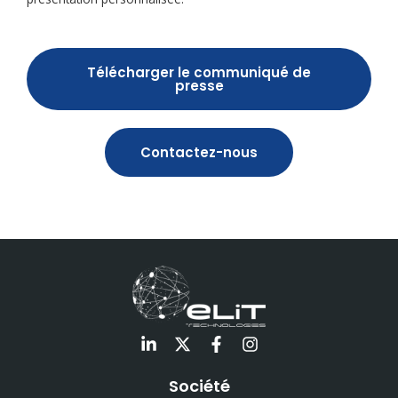
Télécharger le communiqué de
presse
Contactez-nous
L
X
F
I
i
-
a
n
n
t
c
s
k
w
e
t
Société