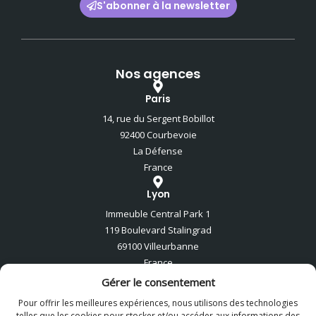
S'abonner à la newsletter
Nos agences
Paris
14, rue du Sergent Bobillot
92400 Courbevoie
La Défense
France
Lyon
Immeuble Central Park 1
119 Boulevard Stalingrad
69100 Villeurbanne
France
Gérer le consentement
Londres
Pour offrir les meilleures expériences, nous utilisons des technologies
Elit-Technologies London
telles que les cookies pour stocker et/ou accéder aux informations des